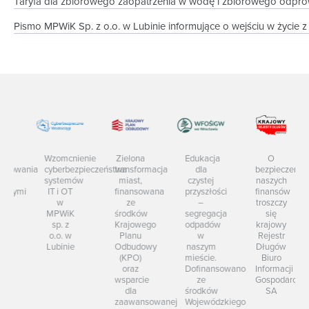
Taryfa dla zbiorowego zaopatrzenia w wodę i zbiorowego odprowa
Pismo MPWiK Sp. z o.o. w Lubinie informujące o wejściu w życie z 
Wzomcnienie
Zielona
Edukacja
O
cyberbezpieczeństwa
transformacja
owania
dla
bezpieczeństwo
systemów
miast,
i
czystej
naszych
IT i OT
finansowana
nymi
przyszłości
finansów
w
ze
–
troszczy
MPWiK
środków
segregacja
się
sp. z
Krajowego
odpadów
krajowy
o.o. w
Planu
w
Rejestr
Lubinie
Odbudowy
naszym
Długów
(KPO)
mieście.
Biuro
oraz
Dofinansowano
Informacji
wsparcie
ze
Gospodarczej
dla
środków
SA
zaawansowanej
Wojewódzkiego