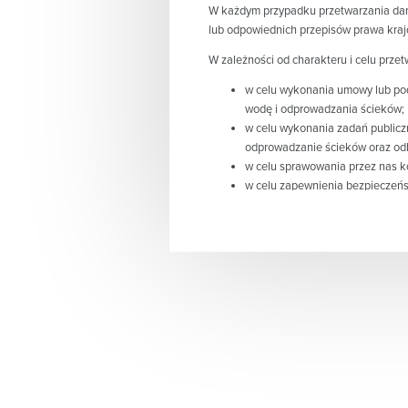
W każdym przypadku przetwarzania dan
lub odpowiednich przepisów prawa kra
W zależności od charakteru i celu pr
w celu wykonania umowy lub pod
wodę i odprowadzania ścieków;
w celu wykonania zadań publiczn
odprowadzanie ścieków oraz odb
w celu sprawowania przez nas 
w celu zapewnienia bezpieczeńst
prawnie uzasadnionych interesów
telefonicznych (w tym poprzez ic
obejmujący min. utrwalanie obra
na podstawie dobrowolnej zgody 
realizacji działań edukacyjnyc
w celu realizacji obowiązków ob
rozpoznawaniem skarg i reklama
w celu realizacji obowiązków pr
wypełnienia obowiązku prawnego
Kto jest Administratorem Państwa da