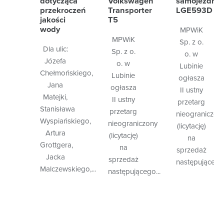
dotycząca
Volkswagen
samojezdny
przekroczeń
Transporter
LGE593D
jakości
T5
wody
MPWiK
MPWiK
Sp. z o.
Dla ulic:
Sp. z o.
o. w
Józefa
o. w
Lubinie
Chełmońskiego,
Lubinie
ogłasza
Jana
ogłasza
II ustny
Matejki,
II ustny
przetarg
Stanisława
przetarg
nieograniczon
Wyspiańskiego,
nieograniczony
(licytację)
Artura
(licytację)
na
Grottgera,
na
sprzedaż
Jacka
sprzedaż
następującego.
Malczewskiego,...
następującego...