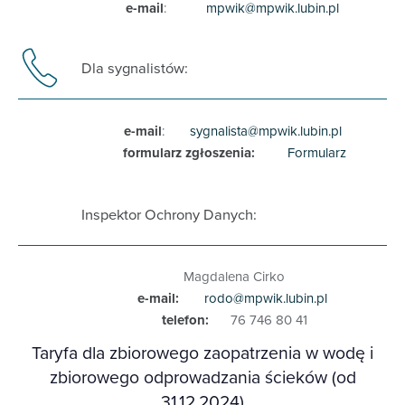
e-mail
:
mpwik@mpwik.lubin.pl
Dla sygnalistów:
e-mail
:
sygnalista@mpwik.lubin.pl
formularz zgłoszenia:
Formularz
Inspektor Ochrony Danych:
Magdalena Cirko
e-mail:
rodo@mpwik.lubin.pl
telefon:
76 746 80 41
Taryfa dla zbiorowego zaopatrzenia w wodę i
zbiorowego odprowadzania ścieków (od
31.12.2024)