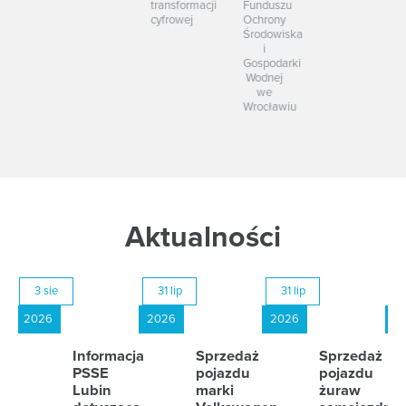
transformacji
Funduszu
cyfrowej
Ochrony
Środowiska
i
Gospodarki
Wodnej
we
Wrocławiu
Aktualności
3 sie
31 lip
31 lip
2026
2026
2026
2
Informacja
Sprzedaż
Sprzedaż
PSSE
pojazdu
pojazdu
Lubin
marki
żuraw