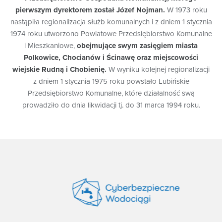
Przedsiębiorstwo Wodociągów i Kanalizacji Sp. z o.o. z
pierwszym dyrektorem został Józef Nojman.
W 1973 roku
siedzibą w Lubinie, przy ul. Rzeźniczej 1, 59 300 Lubin, tel.
nastąpiła regionalizacja służb komunalnych i z dniem 1 stycznia
76 746 80 01,
mpwik@mpwik.lubin.pl
, kontakt z Inspektorem
1974 roku utworzono Powiatowe Przedsiębiorstwo Komunalne
Ochrony Danych Osobowych Administratora - Panią
i Mieszkaniowe,
obejmujące swym zasięgiem miasta
Magdaleną Cirko :
rodo@mpwik.lubin.pl
, a w zakresie danych
osobowych dotyczących opłaty za gospodarowanie
Polkowice, Chocianów i Ścinawę oraz miejscowości
odpadami komunalnymi - Gmina Miejska Lubin, ul.
wiejskie Rudną i Chobienię.
W wyniku kolejnej regionalizacji
Kilińskiego 10, 59-300 Lubin, tel. 76 746 81 00.
z dniem 1 stycznia 1975 roku powstało Lubińskie
Przedsiębiorstwo Komunalne, które działalność swą
Komu przekazujemy dane osobowe?
prowadziło do dnia likwidacji tj. do 31 marca 1994 roku.
Państwa dane osobowe przekazujemy wyłącznie podmiotom,
które w imieniu Administratora wykonują niektóre czynności
przetwarzania danych osobowych (np. obsługują nasze
systemy informatyczne, odbierają odpady komunalne). Z
podmiotami takimi zawieramy odpowiednie umowy, a
udostępniane im dane nie mogą być wykorzystywane na ich
własne potrzeby lub w sposób, który nie został przez nas
zaaprobowany.
Nie przekazujemy Państwa danych państwom trzecim i
organizacjom międzynarodowym. W przypadkach
określonych prawem możemy być zobligowani do