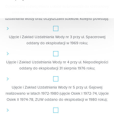
Dynamiczny rozwój miasta Lubina doprowadził do rozbudowy
W zależności od charakteru i celu przetwarzania danych
sieci wodociągowych i kanalizacyjnych ujęć i zakładów
osobowych przetwarzanie danych osobowych może
następować:
uzdatniania wody oraz oczyszczalni ścieków. Kolejno powstają:
w celu wykonania umowy lub podjęcia działań na
Państwa żądanie przed zawarciem umowy, np. umowy
Ujęcie i Zakład Uzdatniania Wody nr 3 przy ul. Spacerowej
dotyczącej zaopatrzenia w wodę i odprowadzania
ścieków;
oddany do eksploatacji w 1969 roku;
w celu wykonania zadań publicznych przez nas
realizowanych, takich jak zbiorowe zaopatrzenie w
wodę i zbiorowe odprowadzanie ścieków oraz
Ujęcie i Zakład Uzdatniania Wody nr 4 przy ul. Niepodległości
odbieranie odpadów komunalnych od właścicieli
oddany do eksploatacji 31 sierpnia 1976 roku;
nieruchomości;
w celu sprawowania przez nas kompetencji organu
właściwego w sprawach opłaty za gospodarowanie
odpadami komunalnymi;
Ujęcie i Zakład Uzdatniania Wody nr 5 przy ul. Gajowej
w celu zapewnienia bezpieczeństwa, ochrony mienia i
realizowano w latach 1972-1980 (ujęcie Osiek I 1972-74, Ujęcie
właściwej organizacji pracy oraz właściwej obsługi
Osiek II 1974-78, ZUW oddano do eksploatacji w 1980 roku);
klientów w ramach prawnie uzasadnionych interesów
realizowanych przez administratora; w tym celu
prowadzony jest min. monitoring rozmów