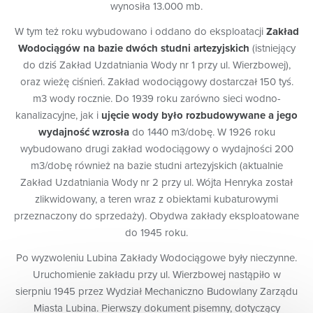
wynosiła 13.000 mb.
W tym też roku wybudowano i oddano do eksploatacji
Zakład
Wodociągów na bazie dwóch studni artezyjskich
(istniejący
do dziś Zakład Uzdatniania Wody nr 1 przy ul. Wierzbowej),
oraz wieżę ciśnień. Zakład wodociągowy dostarczał 150 tyś.
m3 wody rocznie. Do 1939 roku zarówno sieci wodno-
kanalizacyjne, jak i
ujęcie wody było rozbudowywane a jego
wydajność wzrosła
do 1440 m3/dobę. W 1926 roku
wybudowano drugi zakład wodociągowy o wydajności 200
m3/dobę również na bazie studni artezyjskich (aktualnie
Zakład Uzdatniania Wody nr 2 przy ul. Wójta Henryka został
zlikwidowany, a teren wraz z obiektami kubaturowymi
przeznaczony do sprzedaży). Obydwa zakłady eksploatowane
do 1945 roku.
Po wyzwoleniu Lubina Zakłady Wodociągowe były nieczynne.
Uruchomienie zakładu przy ul. Wierzbowej nastąpiło w
sierpniu 1945 przez Wydział Mechaniczno Budowlany Zarządu
Miasta Lubina. Pierwszy dokument pisemny, dotyczący