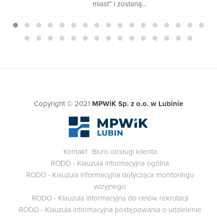
ograniczenia przetwarzania danych;
miast” i zostaną...
przeniesienia danych.
Mają Państwo również prawo do cofnięcia zgody, jeśli
stanowiła ona podstawę przetwarzania danych.
Oprócz tego mogą Państwo wnieść sprzeciw wobec
przetwarzania Państwa danych lub wnieść skargę do Prezesa
Urzędu Ochrony Danych Osobowych.
Państwa dane osobowe nie będą podlegały
zautomatyzowanemu podejmowaniu decyzji, w tym
Copyright © 2021
MPWiK Sp. z o.o. w Lubinie
profilowaniu.
Kontakt
Biuro obsługi klienta
RODO - Klauzula informacyjna ogólna
RODO - Klauzula informacyjna dotycząca monitoringu
wizyjnego
RODO - Klauzula informacyjna do celów rekrutacji
RODO - Klauzula informacyjna postępowania o udzielenie