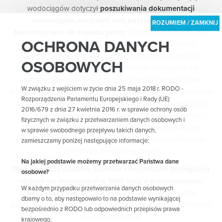
wodociągów dotyczył
poszukiwania dokumentacji
wodociągów miejskich oraz pozyskania pasów
transmisyjnych do napędu pomp
. Ostatecznie pasy zostały
OCHRONA DANYCH
wykonane z węży strażackich. Z uwagi na brak energii
elektrycznej część miasta i ujęcie korzystało z agregatu
OSOBOWYCH
prądotwórczego, który eksploatowano począwszy od
wyzwolenia miasta przez stacjonujące na terenie Lubina
W związku z wejściem w życie dnia 25 maja 2018 r. RODO -
jednostki radzieckie a następnie po odkryciu złóż miedzi służył
Rozporządzenia Parlamentu Europejskiego i Rady (UE)
do zaopatrzenia w wodę mieszkańców hoteli robotniczych i
2016/679 z dnia 27 kwietnia 2016 r. w sprawie ochrony osób
obiektów kierownictwa Kombinatu Górniczo-Hutniczego
fizycznych w związku z przetwarzaniem danych osobowych i
Miedzi. Z chwilą uruchomienie wodociągów rozpoczęto
w sprawie swobodnego przepływu takich danych,
eksploatacje sieci kanalizacyjnych osadników Imhoffa oraz
zamieszczamy poniżej następujące informacje:
zbiorników bezodpływowych.
Na jakiej podstawie możemy przetwarzać Państwa dane
Pierwszą Oczyszczalnie Ścieków mechaniczno-biologiczną
osobowe?
oddano do eksploatacji w 1965 roku o przepustowości
W każdym przypadku przetwarzania danych osobowych
2400 m3/dobę.
Oczyszczalnia wybudowana została
dbamy o to, aby następowało to na podstawie wynikającej
przydrodze do Ścinawy (część obiektów kubaturowych istnieje
bezpośrednio z RODO lub odpowiednich przepisów prawa
do chwili obecnej).
krajowego.