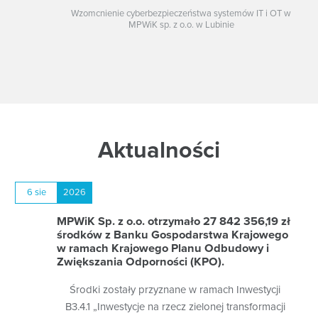
przekazania Państwa danych odpowiednim organom lub
Wzomcnienie cyberbezpieczeństwa systemów IT i OT w
podmiotom, które mają do tego tytuł prawny.
MPWiK sp. z o.o. w Lubinie
Jak długo będziemy przetwarzać Państwa dane osobowe?
Dane osobowe przetwarzane tak długo jak jest to dozwolone
przepisami prawa i konieczne dla realizacji celów, dla których
zostały pozyskane (np. wykonywanie zawartej umowy) oraz
wykonywania obowiązków prawnych i korzystania z
przysługujących nam uprawnień. Może być to okres 3
Aktualności
miesięcy (dane z monitoringu wizyjnego i nagrania rozmowy
telefonicznej), 12 miesięcy (sprawy rekrutacyjne) lub nawet
50 lat w przypadku danych związanych z zatrudnieniem.
6 sie
2026
Jakie prawa Państwo posiadają na podstawie RODO?
MPWiK Sp. z o.o. otrzymało 27 842 356,19 zł
środków z Banku Gospodarstwa Krajowego
Na podstawie RODO i zasad w nim określonych mają
w ramach Krajowego Planu Odbudowy i
Państwo prawo żądania:
Zwiększania Odporności (KPO).
dostępu do swoich danych osobowych;
ich sprostowania (poprawienia);
Środki zostały przyznane w ramach Inwestycji
usunięcia danych;
B3.4.1 „Inwestycje na rzecz zielonej transformacji