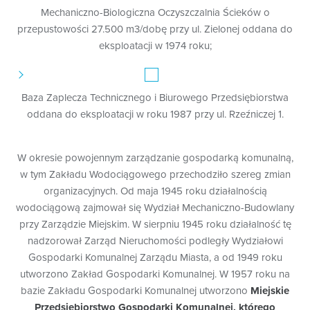
telefonicznych (w tym poprzez ich nagrywanie), a na
Mechaniczno-Biologiczna Oczyszczalnia Ścieków o
terenie siedziby Administratora prowadzony jest
przepustowości 27.500 m3/dobę przy ul. Zielonej oddana do
monitoring wizyjny, obejmujący min. utrwalanie
eksploatacji w 1974 roku;
obrazu;
na podstawie dobrowolnej zgody przez Państwa
wyrażonej, pozyskiwanej przez nas, np. w celach
rekrutacji pracowników, realizacji działań
Baza Zaplecza Technicznego i Biurowego Przedsiębiorstwa
edukacyjnych prowadzonych przez Administratora z
oddana do eksploatacji w roku 1987 przy ul. Rzeźniczej 1.
zakresu prawidłowej segregacji odpadów
komunalnych;
w celu realizacji obowiązków obciążających
W okresie powojennym zarządzanie gospodarką komunalną,
Administratora, związanych z przepisami prawa
w tym Zakładu Wodociągowego przechodziło szereg zmian
podatkowego (np. wystawiania faktur),
organizacyjnych. Od maja 1945 roku działalnością
rozpoznawaniem skarg i reklamacji;
wodociągową zajmował się Wydział Mechaniczno-Budowlany
w celu realizacji obowiązków pracodawcy
przy Zarządzie Miejskim. W sierpniu 1945 roku działalność tę
wynikających z Ustawy - Kodeks pracy, gdzie
nadzorował Zarząd Nieruchomości podległy Wydziałowi
przetwarzanie jest niezbędne do wypełnienia
obowiązku prawnego ciążącego na administratorze.
Gospodarki Komunalnej Zarządu Miasta, a od 1949 roku
utworzono Zakład Gospodarki Komunalnej. W 1957 roku na
Kto jest Administratorem Państwa danych osobowych?
bazie Zakładu Gospodarki Komunalnej utworzono
Miejskie
Administratorem Twoich danych osobowych jest Miejskie
Przedsiębiorstwo Gospodarki Komunalnej, którego